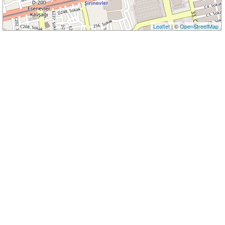
Leaflet
| ©
OpenStreetMap