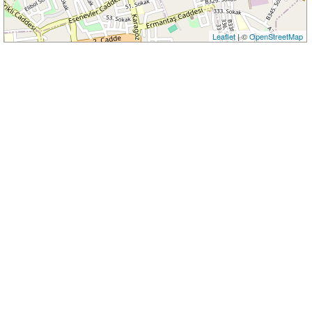
Leaflet
| ©
OpenStreetMap