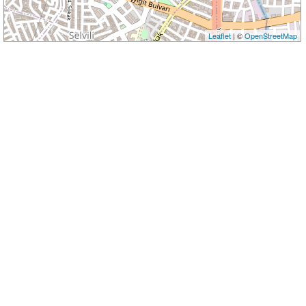
Leaflet
| ©
OpenStreetMap