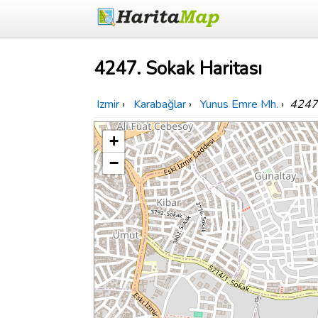
4247. Sokak Haritası
Izmir
›
Karabağlar
›
Yunus Emre Mh.
›
4247
+
−