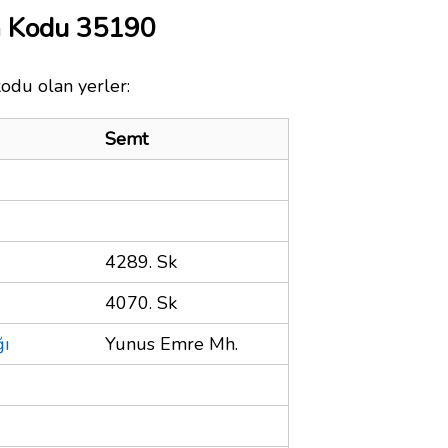
a Kodu 35190
kodu olan yerler:
Semt
4289. Sk
4070. Sk
ğı
Yunus Emre Mh.