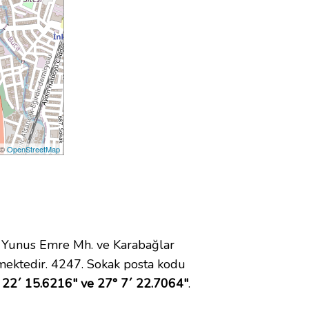
 ©
OpenStreetMap
 Yunus Emre Mh. ve Karabağlar
mektedir. 4247. Sokak posta kodu
 22´ 15.6216" ve 27° 7´ 22.7064"
.