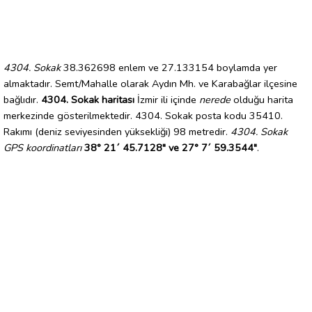
4304. Sokak
38.362698 enlem ve 27.133154 boylamda yer
almaktadır. Semt/Mahalle olarak Aydın Mh. ve Karabağlar ilçesine
bağlıdır.
4304. Sokak haritası
İzmir ili içinde
nerede
olduğu harita
merkezinde gösterilmektedir. 4304. Sokak posta kodu 35410.
Rakımı (deniz seviyesinden yüksekliği) 98 metredir.
4304. Sokak
GPS koordinatları
38° 21´ 45.7128" ve 27° 7´ 59.3544"
.