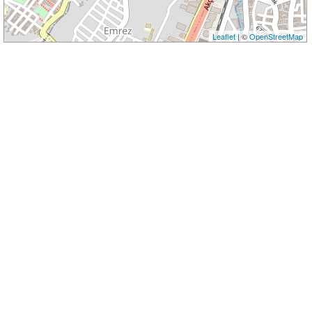
Leaflet
| ©
OpenStreetMap