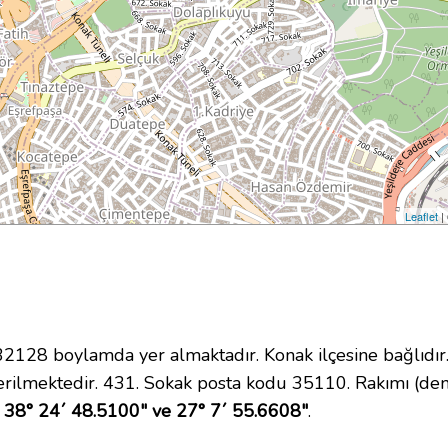
Leaflet
|
128 boylamda yer almaktadır. Konak ilçesine bağlıdır
rilmektedir. 431. Sokak posta kodu 35110. Rakımı (deni
38° 24´ 48.5100" ve 27° 7´ 55.6608"
.