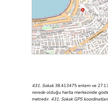
431. Sokak
38.413475 enlem ve 27.132
nerede
olduğu harita merkezinde göste
metredir.
431. Sokak GPS koordinatları