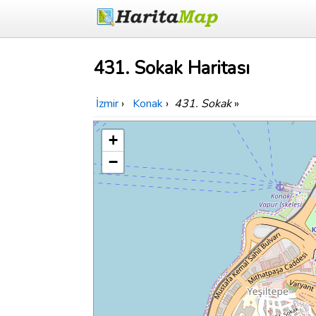
431. Sokak Haritası
İzmir
›
Konak
›
431. Sokak
»
+
−