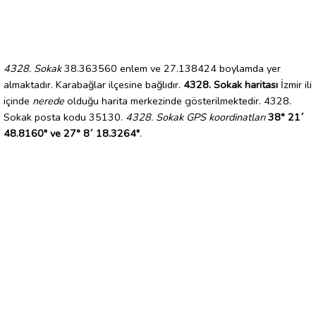
4328. Sokak
38.363560 enlem ve 27.138424 boylamda yer
almaktadır. Karabağlar ilçesine bağlıdır.
4328. Sokak haritası
İzmir ili
içinde
nerede
olduğu harita merkezinde gösterilmektedir. 4328.
Sokak posta kodu 35130.
4328. Sokak GPS koordinatları
38° 21´
48.8160" ve 27° 8´ 18.3264"
.