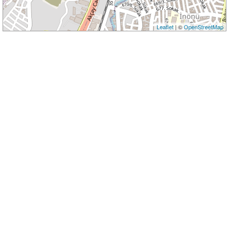
Leaflet
| ©
OpenStreetMap