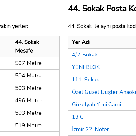
44. Sokak Posta 
akın yerler:
44. Sokak ile aynı posta kod
44. Sokak
Yer Adı
Mesafe
4/2. Sokak
507 Metre
YENI BLOK
504 Metre
111. Sokak
503 Metre
Özel Güzel Düşler Anaok
496 Metre
Güzelyalı Yeni Cami
503 Metre
13 C
519 Metre
İzmir 22. Noter