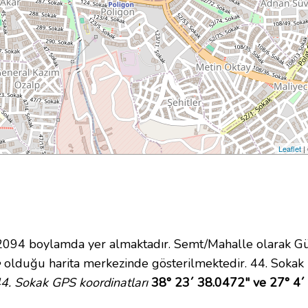
Leaflet
|
4 boylamda yer almaktadır. Semt/Mahalle olarak Güzel
e
olduğu harita merkezinde gösterilmektedir. 44. Sokak
4. Sokak GPS koordinatları
38° 23´ 38.0472" ve 27° 4´