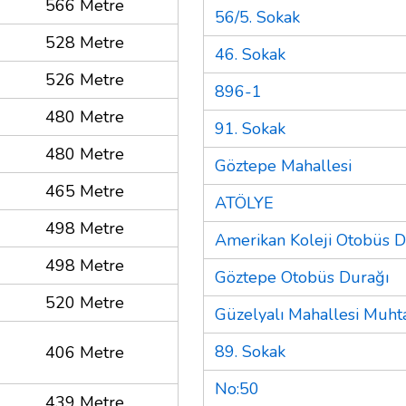
566 Metre
56/5. Sokak
528 Metre
46. Sokak
526 Metre
896-1
480 Metre
91. Sokak
480 Metre
Göztepe Mahallesi
465 Metre
ATÖLYE
498 Metre
Amerikan Koleji Otobüs D
498 Metre
Göztepe Otobüs Durağı
520 Metre
Güzelyalı Mahallesi Muhta
89. Sokak
406 Metre
No:50
439 Metre