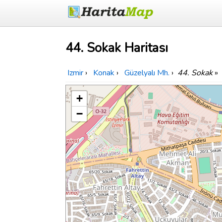
44. Sokak Haritası
Izmir
›
Konak
›
Güzelyalı Mh.
›
44. Sokak
»
+
−