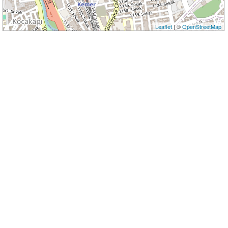
Leaflet
| ©
OpenStreetMap