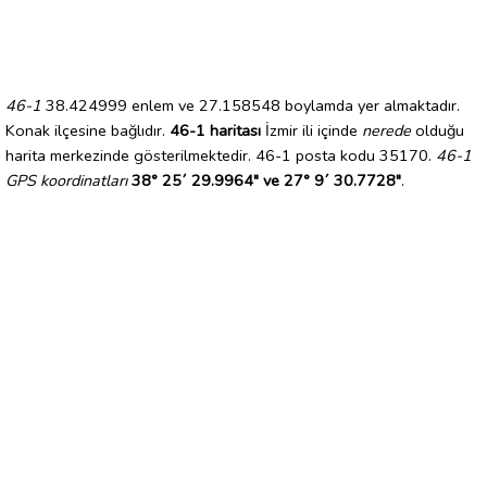
46-1
38.424999 enlem ve 27.158548 boylamda yer almaktadır.
Konak ilçesine bağlıdır.
46-1 haritası
İzmir ili içinde
nerede
olduğu
harita merkezinde gösterilmektedir. 46-1 posta kodu 35170.
46-1
GPS koordinatları
38° 25´ 29.9964" ve 27° 9´ 30.7728"
.