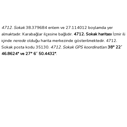
4712. Sokak
38.379684 enlem ve 27.114012 boylamda yer
almaktadır. Karabağlar ilçesine bağlıdır.
4712. Sokak haritası
İzmir ili
içinde
nerede
olduğu harita merkezinde gösterilmektedir. 4712.
Sokak posta kodu 35130.
4712. Sokak GPS koordinatları
38° 22´
46.8624" ve 27° 6´ 50.4432"
.