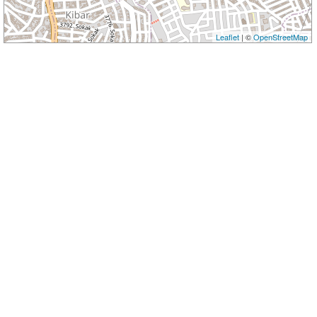
Leaflet
| ©
OpenStreetMap