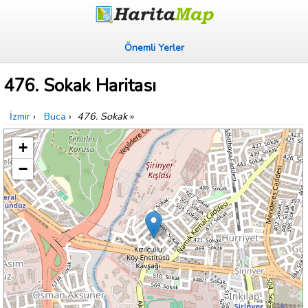
Önemli Yerler
476. Sokak Haritası
İzmir
›
Buca
›
476. Sokak
»
+
−