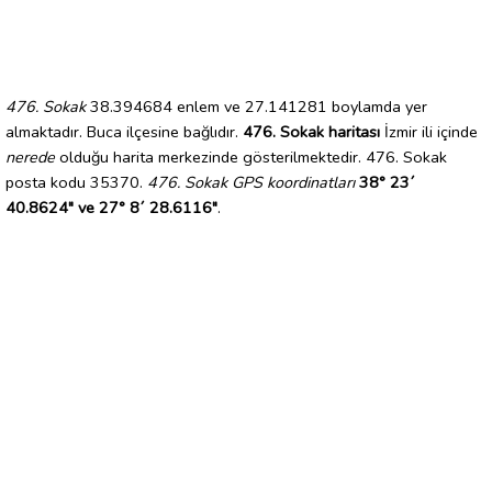
476. Sokak
38.394684 enlem ve 27.141281 boylamda yer
almaktadır. Buca ilçesine bağlıdır.
476. Sokak haritası
İzmir ili içinde
nerede
olduğu harita merkezinde gösterilmektedir. 476. Sokak
posta kodu 35370.
476. Sokak GPS koordinatları
38° 23´
40.8624" ve 27° 8´ 28.6116"
.