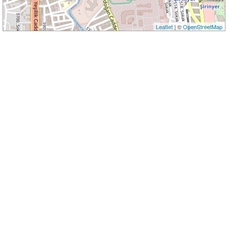
Leaflet
| ©
OpenStreetMap