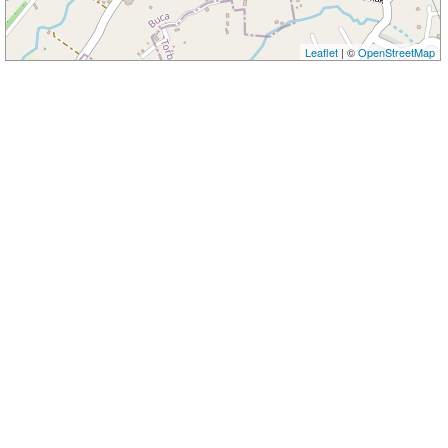
Leaflet
| ©
OpenStreetMap