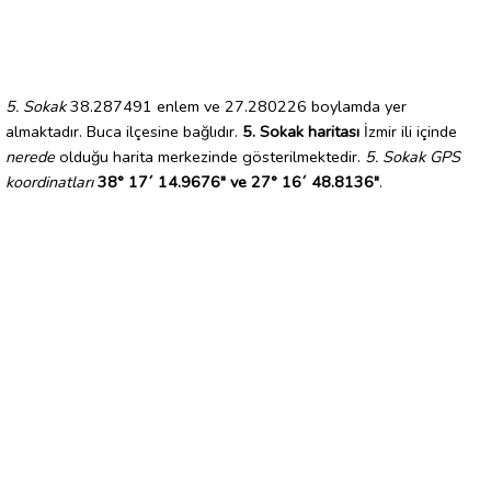
5. Sokak
38.287491 enlem ve 27.280226 boylamda yer
almaktadır. Buca ilçesine bağlıdır.
5. Sokak haritası
İzmir ili içinde
nerede
olduğu harita merkezinde gösterilmektedir.
5. Sokak GPS
koordinatları
38° 17´ 14.9676" ve 27° 16´ 48.8136"
.