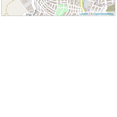
Leaflet
| ©
OpenStreetMap