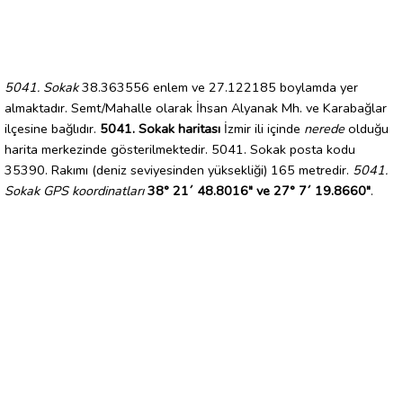
5041. Sokak
38.363556 enlem ve 27.122185 boylamda yer
almaktadır. Semt/Mahalle olarak İhsan Alyanak Mh. ve Karabağlar
ilçesine bağlıdır.
5041. Sokak haritası
İzmir ili içinde
nerede
olduğu
harita merkezinde gösterilmektedir. 5041. Sokak posta kodu
35390. Rakımı (deniz seviyesinden yüksekliği) 165 metredir.
5041.
Sokak GPS koordinatları
38° 21´ 48.8016" ve 27° 7´ 19.8660"
.