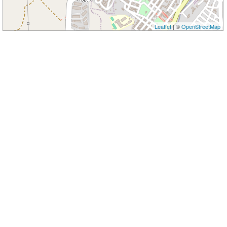
Leaflet
| ©
OpenStreetMap