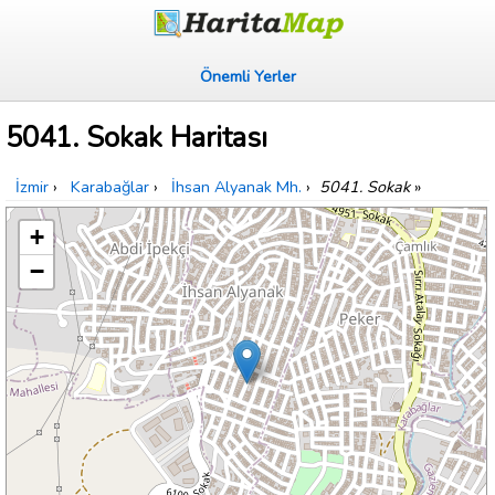
Önemli Yerler
5041. Sokak Haritası
İzmir
›
Karabağlar
›
İhsan Alyanak Mh.
›
5041. Sokak
»
+
−