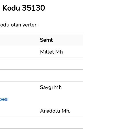
a Kodu 35130
kodu olan yerler:
Semt
Millet Mh.
Saygı Mh.
besi
Anadolu Mh.