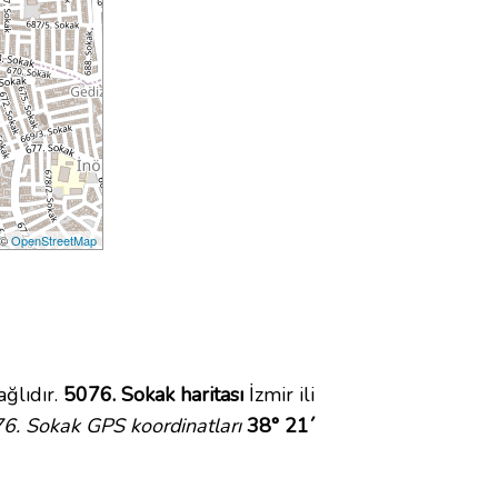
 ©
OpenStreetMap
ğlıdır.
5076. Sokak haritası
İzmir ili
6. Sokak GPS koordinatları
38° 21´