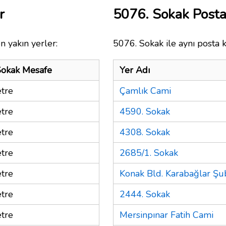
r
5076. Sokak Post
n yakın yerler:
5076. Sokak ile aynı posta 
Sokak Mesafe
Yer Adı
tre
Çamlık Cami
tre
4590. Sokak
tre
4308. Sokak
tre
2685/1. Sokak
tre
Konak Bld. Karabağlar Şu
tre
2444. Sokak
tre
Mersinpınar Fatih Cami