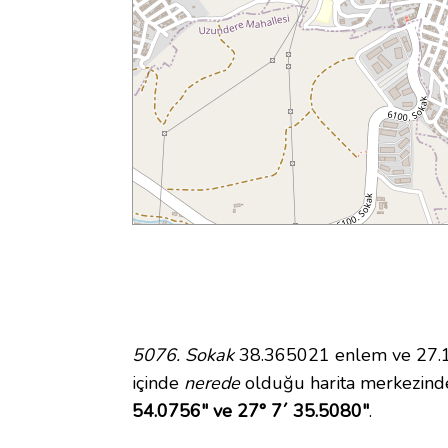
5076. Sokak
38.365021 enlem ve 27.12
içinde
nerede
olduğu harita merkezind
54.0756" ve 27° 7´ 35.5080"
.