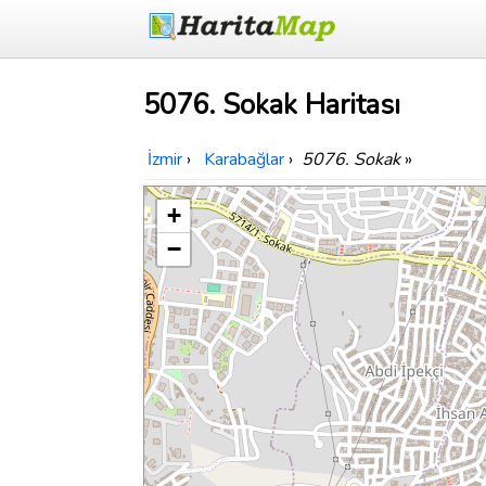
5076. Sokak Haritası
İzmir
›
Karabağlar
›
5076. Sokak
»
+
−