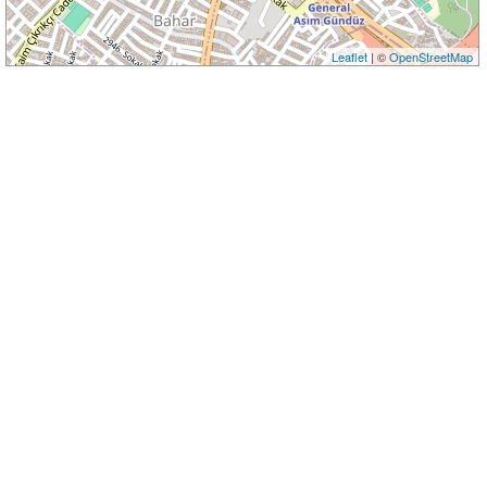
Leaflet
| ©
OpenStreetMap