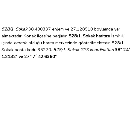
528/1. Sokak
38.400337 enlem ve 27.128510 boylamda yer
almaktadır. Konak ilçesine bağlıdır.
528/1. Sokak haritası
İzmir ili
içinde
nerede
olduğu harita merkezinde gösterilmektedir. 528/1.
Sokak posta kodu 35270.
528/1. Sokak GPS koordinatları
38° 24´
1.2132" ve 27° 7´ 42.6360"
.