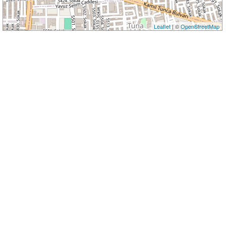
Leaflet
| ©
OpenStreetMap