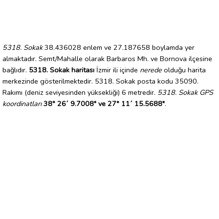
5318. Sokak
38.436028 enlem ve 27.187658 boylamda yer
almaktadır. Semt/Mahalle olarak Barbaros Mh. ve Bornova ilçesine
bağlıdır.
5318. Sokak haritası
İzmir ili içinde
nerede
olduğu harita
merkezinde gösterilmektedir. 5318. Sokak posta kodu 35090.
Rakımı (deniz seviyesinden yüksekliği) 6 metredir.
5318. Sokak GPS
koordinatları
38° 26´ 9.7008" ve 27° 11´ 15.5688"
.