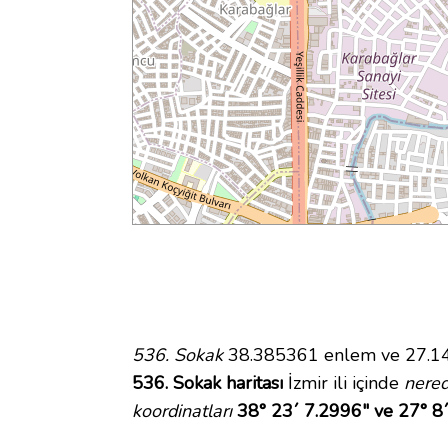
536. Sokak
38.385361 enlem ve 27.1460
536. Sokak haritası
İzmir ili içinde
nere
koordinatları
38° 23´ 7.2996" ve 27° 8