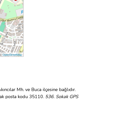
 ©
OpenStreetMap
cılar Mh. ve Buca ilçesine bağlıdır.
kak posta kodu 35110.
536. Sokak GPS