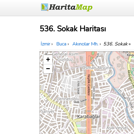
536. Sokak Haritası
İzmir
›
Buca
›
Akıncılar Mh.
›
536. Sokak
»
+
−