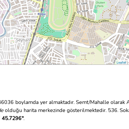
Leaflet
|
36 boylamda yer almaktadır. Semt/Mahalle olarak Akın
de
olduğu harita merkezinde gösterilmektedir. 536. So
´ 45.7296"
.