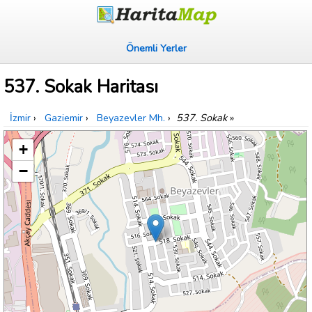
Önemli Yerler
537. Sokak Haritası
İzmir
›
Gaziemir
›
Beyazevler Mh.
›
537. Sokak
»
+
−