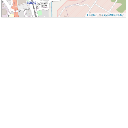
Leaflet
| ©
OpenStreetMap