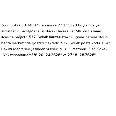
537. Sokak
38.340073 enlem ve 27.141323 boylamda yer
almaktadır. Semt/Mahalle olarak Beyazevler Mh. ve Gaziemir
ilçesine bağlıdır.
537. Sokak haritası
İzmir ili içinde
nerede
olduğu
harita merkezinde gösterilmektedir. 537. Sokak posta kodu 35425.
Rakımı (deniz seviyesinden yüksekliği) 115 metredir.
537. Sokak
GPS koordinatları
38° 20´ 24.2628" ve 27° 8´ 28.7628"
.