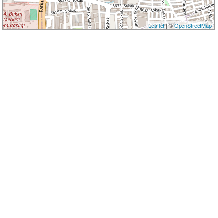
Leaflet
| ©
OpenStreetMap