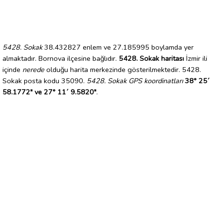
5428. Sokak
38.432827 enlem ve 27.185995 boylamda yer
almaktadır. Bornova ilçesine bağlıdır.
5428. Sokak haritası
İzmir ili
içinde
nerede
olduğu harita merkezinde gösterilmektedir. 5428.
Sokak posta kodu 35090.
5428. Sokak GPS koordinatları
38° 25´
58.1772" ve 27° 11´ 9.5820"
.