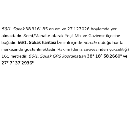
56/1. Sokak
38.316185 enlem ve 27.127026 boylamda yer
almaktadır. Semt/Mahalle olarak Yeşil Mh. ve Gaziemir ilçesine
bağlıdır.
56/1. Sokak haritası
İzmir ili içinde
nerede
olduğu harita
merkezinde gösterilmektedir. Rakımı (deniz seviyesinden yüksekliği)
161 metredir.
56/1. Sokak GPS koordinatları
38° 18´ 58.2660" ve
27° 7´ 37.2936"
.