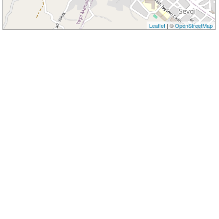
Leaflet
| ©
OpenStreetMap