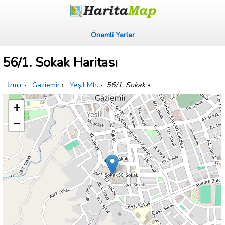
Önemli Yerler
56/1. Sokak Haritası
İzmir
›
Gaziemir
›
Yeşil Mh.
›
56/1. Sokak
»
+
−