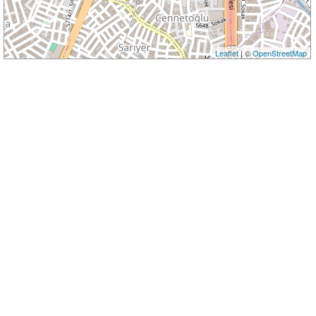
Leaflet
| ©
OpenStreetMap