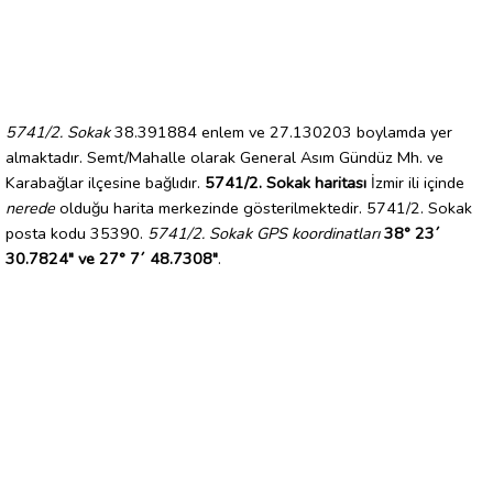
5741/2. Sokak
38.391884 enlem ve 27.130203 boylamda yer
almaktadır. Semt/Mahalle olarak General Asım Gündüz Mh. ve
Karabağlar ilçesine bağlıdır.
5741/2. Sokak haritası
İzmir ili içinde
nerede
olduğu harita merkezinde gösterilmektedir. 5741/2. Sokak
posta kodu 35390.
5741/2. Sokak GPS koordinatları
38° 23´
30.7824" ve 27° 7´ 48.7308"
.