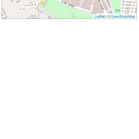
Leaflet
| ©
OpenStreetMap