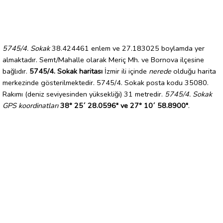
5745/4. Sokak
38.424461 enlem ve 27.183025 boylamda yer
almaktadır. Semt/Mahalle olarak Meriç Mh. ve Bornova ilçesine
bağlıdır.
5745/4. Sokak haritası
İzmir ili içinde
nerede
olduğu harita
merkezinde gösterilmektedir. 5745/4. Sokak posta kodu 35080.
Rakımı (deniz seviyesinden yüksekliği) 31 metredir.
5745/4. Sokak
GPS koordinatları
38° 25´ 28.0596" ve 27° 10´ 58.8900"
.