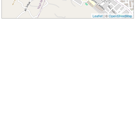
Leaflet
| ©
OpenStreetMap