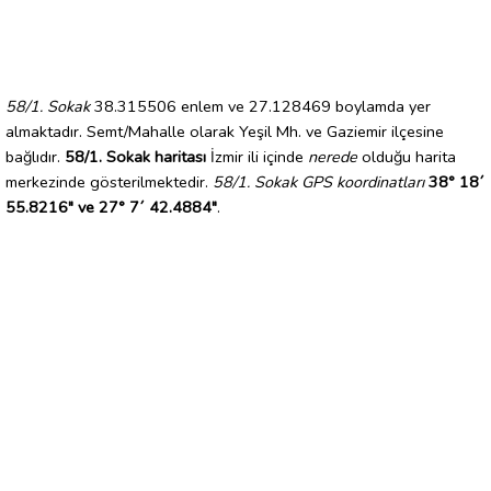
58/1. Sokak
38.315506 enlem ve 27.128469 boylamda yer
almaktadır. Semt/Mahalle olarak Yeşil Mh. ve Gaziemir ilçesine
bağlıdır.
58/1. Sokak haritası
İzmir ili içinde
nerede
olduğu harita
merkezinde gösterilmektedir.
58/1. Sokak GPS koordinatları
38° 18´
55.8216" ve 27° 7´ 42.4884"
.