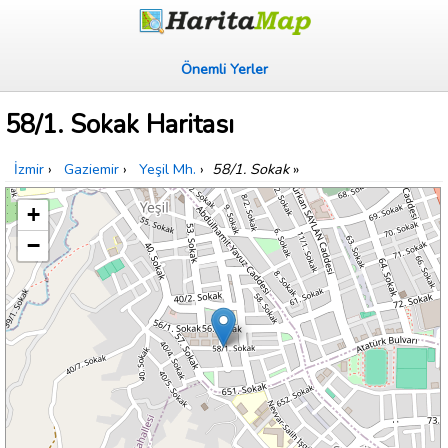
Önemli Yerler
58/1. Sokak Haritası
İzmir
›
Gaziemir
›
Yeşil Mh.
›
58/1. Sokak
»
+
−