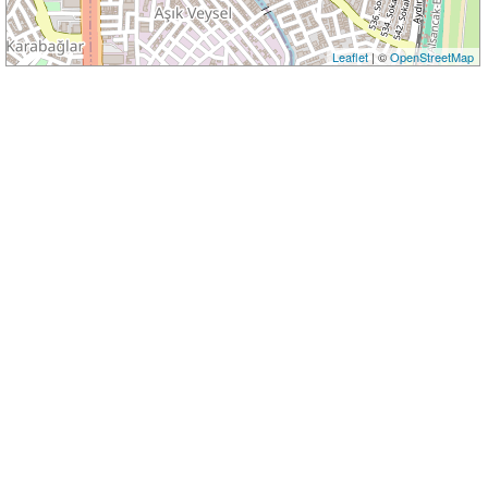
Leaflet
| ©
OpenStreetMap