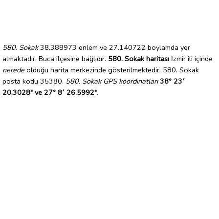
580. Sokak
38.388973 enlem ve 27.140722 boylamda yer
almaktadır. Buca ilçesine bağlıdır.
580. Sokak haritası
İzmir ili içinde
nerede
olduğu harita merkezinde gösterilmektedir. 580. Sokak
posta kodu 35380.
580. Sokak GPS koordinatları
38° 23´
20.3028" ve 27° 8´ 26.5992"
.