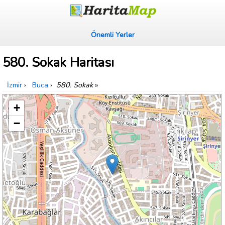
Önemli Yerler
580. Sokak Haritası
İzmir
›
Buca
›
580. Sokak
»
+
−