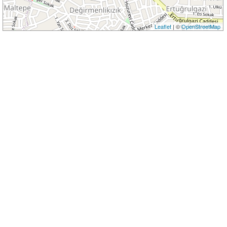
Leaflet
| ©
OpenStreetMap