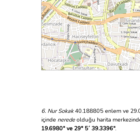
6. Nur Sokak
40.188805 enlem ve 29.09
içinde
nerede
olduğu harita merkezinde
19.6980" ve 29° 5´ 39.3396"
.