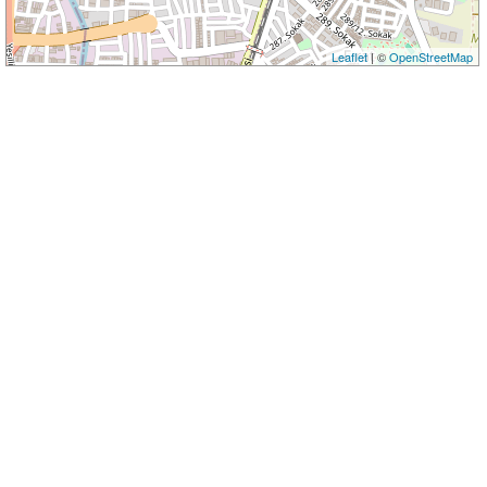
Leaflet
| ©
OpenStreetMap