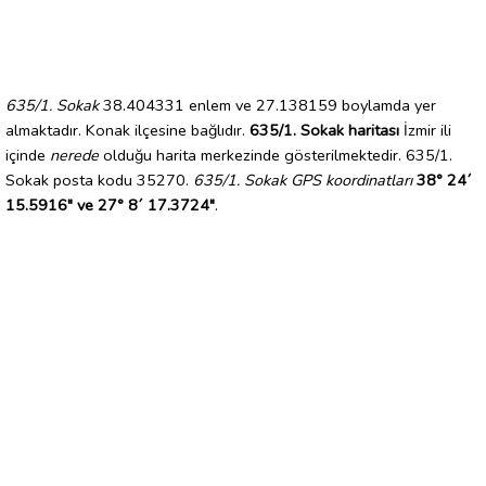
635/1. Sokak
38.404331 enlem ve 27.138159 boylamda yer
almaktadır. Konak ilçesine bağlıdır.
635/1. Sokak haritası
İzmir ili
içinde
nerede
olduğu harita merkezinde gösterilmektedir. 635/1.
Sokak posta kodu 35270.
635/1. Sokak GPS koordinatları
38° 24´
15.5916" ve 27° 8´ 17.3724"
.