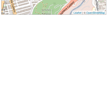
Leaflet
| ©
OpenStreetMap