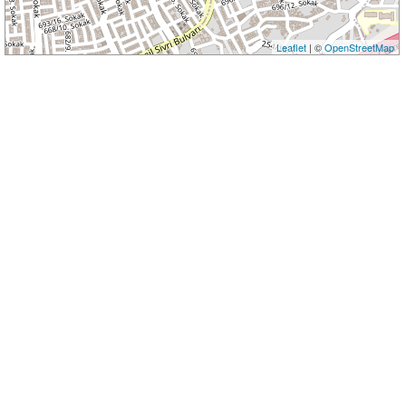
Leaflet
| ©
OpenStreetMap