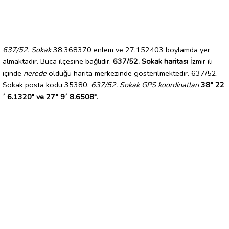
637/52. Sokak
38.368370 enlem ve 27.152403 boylamda yer
almaktadır. Buca ilçesine bağlıdır.
637/52. Sokak haritası
İzmir ili
içinde
nerede
olduğu harita merkezinde gösterilmektedir. 637/52.
Sokak posta kodu 35380.
637/52. Sokak GPS koordinatları
38° 22
´ 6.1320" ve 27° 9´ 8.6508"
.