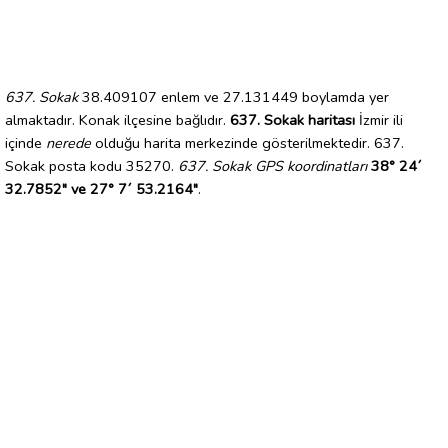
637. Sokak
38.409107 enlem ve 27.131449 boylamda yer
almaktadır. Konak ilçesine bağlıdır.
637. Sokak haritası
İzmir ili
içinde
nerede
olduğu harita merkezinde gösterilmektedir. 637.
Sokak posta kodu 35270.
637. Sokak GPS koordinatları
38° 24´
32.7852" ve 27° 7´ 53.2164"
.