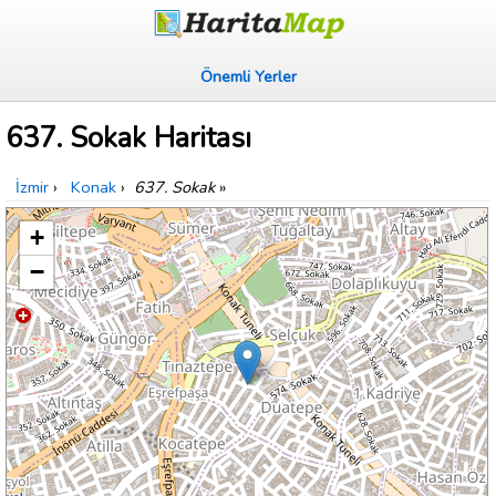
Önemli Yerler
637. Sokak Haritası
İzmir
›
Konak
›
637. Sokak
»
+
−