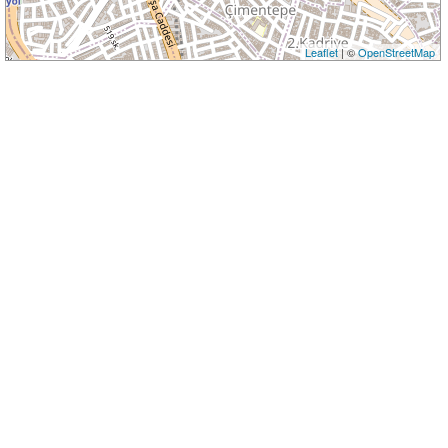
Leaflet
| ©
OpenStreetMap