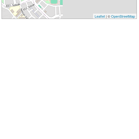
Leaflet
| ©
OpenStreetMap