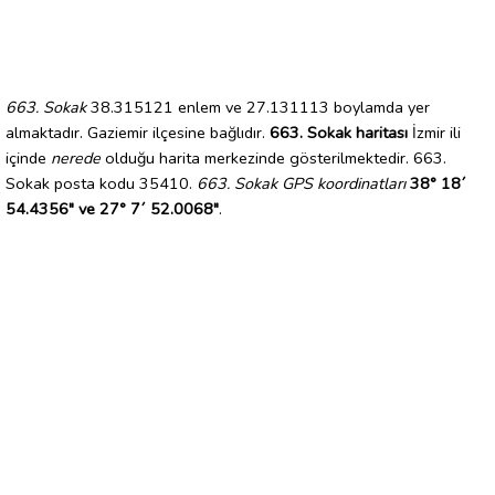
663. Sokak
38.315121 enlem ve 27.131113 boylamda yer
almaktadır. Gaziemir ilçesine bağlıdır.
663. Sokak haritası
İzmir ili
içinde
nerede
olduğu harita merkezinde gösterilmektedir. 663.
Sokak posta kodu 35410.
663. Sokak GPS koordinatları
38° 18´
54.4356" ve 27° 7´ 52.0068"
.