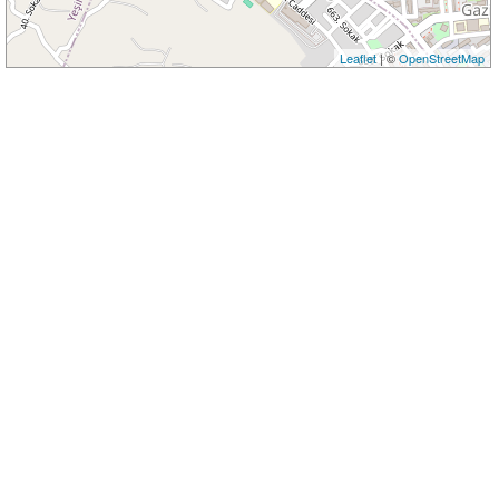
Leaflet
| ©
OpenStreetMap