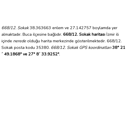
668/12. Sokak
38.363663 enlem ve 27.142757 boylamda yer
almaktadır. Buca ilçesine bağlıdır.
668/12. Sokak haritası
İzmir ili
içinde
nerede
olduğu harita merkezinde gösterilmektedir. 668/12.
Sokak posta kodu 35380.
668/12. Sokak GPS koordinatları
38° 21
´ 49.1868" ve 27° 8´ 33.9252"
.