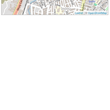
Leaflet
| ©
OpenStreetMap