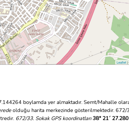
Leaflet
|
144264 boylamda yer almaktadır. Semt/Mahalle olarak 
erede
olduğu harita merkezinde gösterilmektedir. 672/
tredir.
672/33. Sokak GPS koordinatları
38° 21´ 27.280