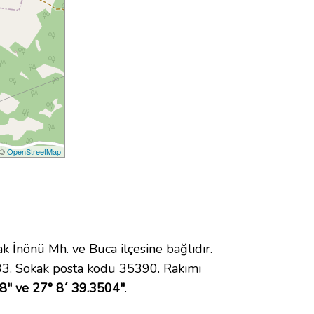
 ©
OpenStreetMap
İnönü Mh. ve Buca ilçesine bağlıdır.
33. Sokak posta kodu 35390. Rakımı
8" ve 27° 8´ 39.3504"
.