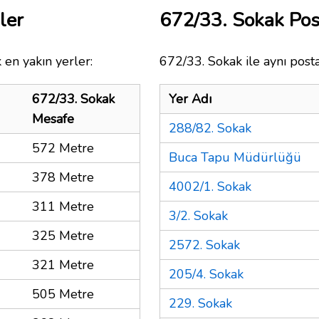
ler
672/33. Sokak Po
 en yakın yerler:
672/33. Sokak ile aynı post
672/33. Sokak
Yer Adı
Mesafe
288/82. Sokak
572 Metre
Buca Tapu Müdürlüğü
378 Metre
4002/1. Sokak
311 Metre
3/2. Sokak
325 Metre
2572. Sokak
321 Metre
205/4. Sokak
505 Metre
229. Sokak