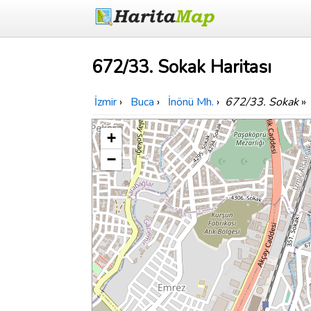
672/33. Sokak Haritası
İzmir
›
Buca
›
İnönü Mh.
›
672/33. Sokak
»
+
−