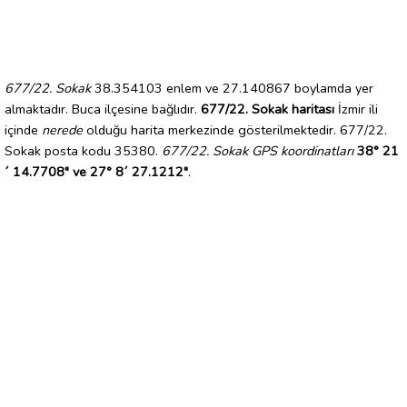
677/22. Sokak
38.354103 enlem ve 27.140867 boylamda yer
almaktadır. Buca ilçesine bağlıdır.
677/22. Sokak haritası
İzmir ili
içinde
nerede
olduğu harita merkezinde gösterilmektedir. 677/22.
Sokak posta kodu 35380.
677/22. Sokak GPS koordinatları
38° 21
´ 14.7708" ve 27° 8´ 27.1212"
.