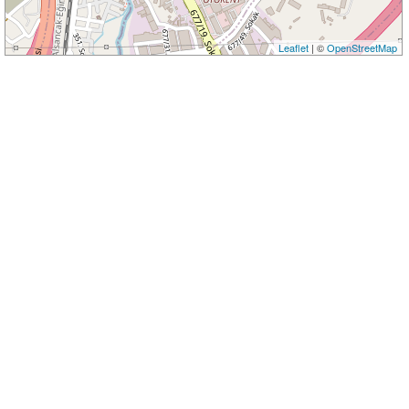
Leaflet
| ©
OpenStreetMap