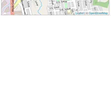
Leaflet
| ©
OpenStreetMap