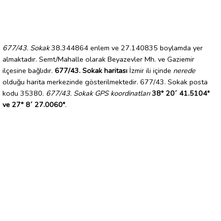
677/43. Sokak
38.344864 enlem ve 27.140835 boylamda yer
almaktadır. Semt/Mahalle olarak Beyazevler Mh. ve Gaziemir
ilçesine bağlıdır.
677/43. Sokak haritası
İzmir ili içinde
nerede
olduğu harita merkezinde gösterilmektedir. 677/43. Sokak posta
kodu 35380.
677/43. Sokak GPS koordinatları
38° 20´ 41.5104"
ve 27° 8´ 27.0060"
.