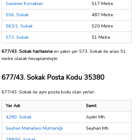
Gaziemir Konakları
517 Metre
556. Sokak
487 Metre
563/1. Sokak
520 Metre
573. Sokak
51 Metre
677/43. Sokak haritasına
en yakın yer 573. Sokak ile arası 51
metre olarak hesaplanmıştır.
677/43. Sokak Posta Kodu 35380
677/43. Sokak ile aynı posta kodu olan yerler:
Yer Adı
Semt
4280. Sokak
Aydın Mh.
Seyhan Mahallesi Muhtarlığı
Seyhan Mh.
289/56. Sokak