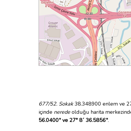
677/52. Sokak
38.348900 enlem ve 27.
içinde
nerede
olduğu harita merkezind
56.0400" ve 27° 8´ 36.5856"
.