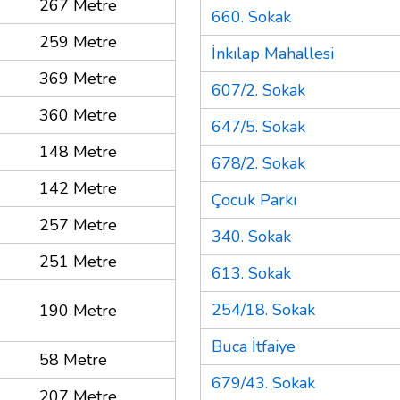
267 Metre
660. Sokak
259 Metre
İnkılap Mahallesi
369 Metre
607/2. Sokak
360 Metre
647/5. Sokak
148 Metre
678/2. Sokak
142 Metre
Çocuk Parkı
257 Metre
340. Sokak
251 Metre
613. Sokak
254/18. Sokak
190 Metre
Buca İtfaiye
58 Metre
679/43. Sokak
207 Metre