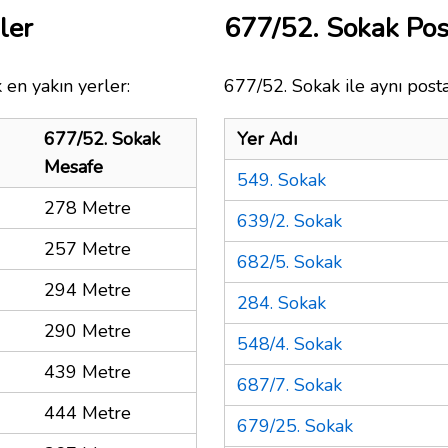
ler
677/52. Sokak Po
 en yakın yerler:
677/52. Sokak ile aynı post
677/52. Sokak
Yer Adı
Mesafe
549. Sokak
278 Metre
639/2. Sokak
257 Metre
682/5. Sokak
294 Metre
284. Sokak
290 Metre
548/4. Sokak
439 Metre
687/7. Sokak
444 Metre
679/25. Sokak