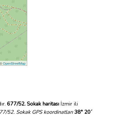
 ©
OpenStreetMap
ır.
677/52. Sokak haritası
İzmir ili
77/52. Sokak GPS koordinatları
38° 20´