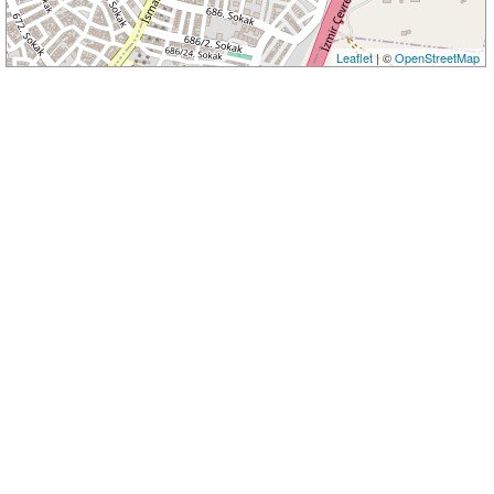
Leaflet
| ©
OpenStreetMap