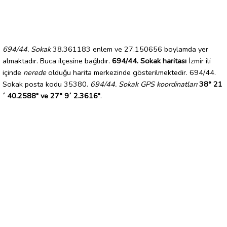
694/44. Sokak
38.361183 enlem ve 27.150656 boylamda yer
almaktadır. Buca ilçesine bağlıdır.
694/44. Sokak haritası
İzmir ili
içinde
nerede
olduğu harita merkezinde gösterilmektedir. 694/44.
Sokak posta kodu 35380.
694/44. Sokak GPS koordinatları
38° 21
´ 40.2588" ve 27° 9´ 2.3616"
.