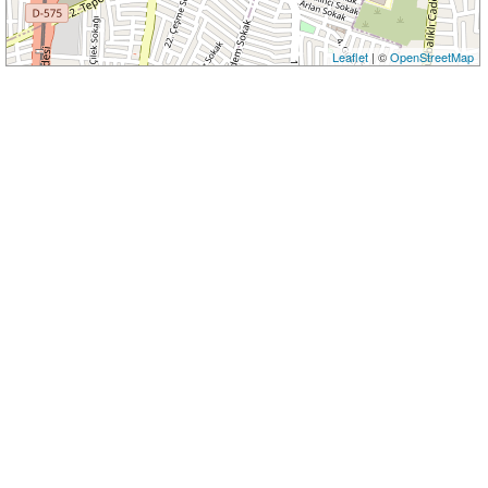
Leaflet
| ©
OpenStreetMap