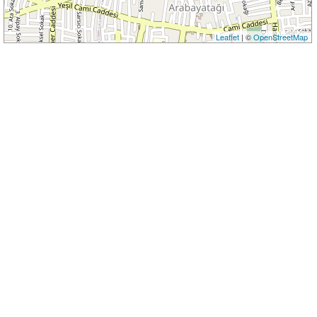
Leaflet
| ©
OpenStreetMap