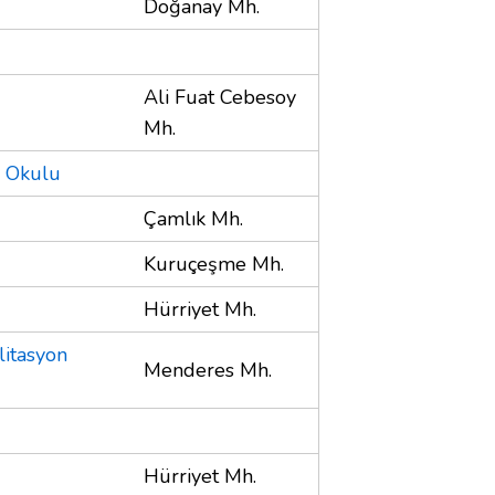
Doğanay Mh.
Ali Fuat Cebesoy
Mh.
m Okulu
Çamlık Mh.
Kuruçeşme Mh.
Hürriyet Mh.
litasyon
Menderes Mh.
Hürriyet Mh.