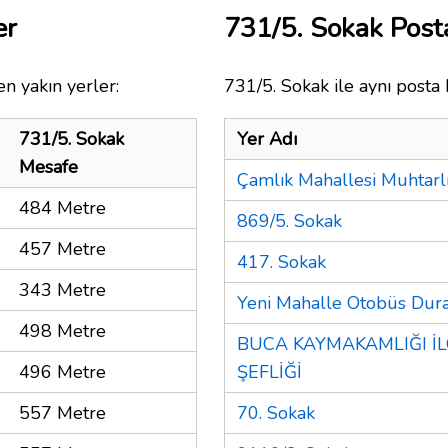
er
731/5. Sokak Pos
n yakın yerler:
731/5. Sokak ile aynı posta 
731/5. Sokak
Yer Adı
Mesafe
Çamlık Mahallesi Muhtarl
484 Metre
869/5. Sokak
457 Metre
417. Sokak
343 Metre
Yeni Mahalle Otobüs Dur
498 Metre
BUCA KAYMAKAMLIĞI İ
496 Metre
ŞEFLİĞİ
557 Metre
70. Sokak