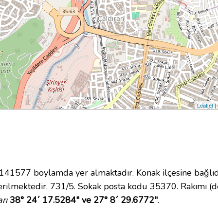
Leaflet
|
1577 boylamda yer almaktadır. Konak ilçesine bağlıd
rilmektedir. 731/5. Sokak posta kodu 35370. Rakımı (de
rı
38° 24´ 17.5284" ve 27° 8´ 29.6772"
.