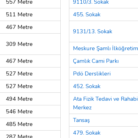
557 Metre
9110/3. Sokak
511 Metre
455. Sokak
467 Metre
9131/13. Sokak
309 Metre
Meskure Şamlı İlköğreti
467 Metre
Çamlık Cami Parkı
527 Metre
Pdö Derslikleri
527 Metre
452. Sokak
494 Metre
Ata Fizik Tedavi ve Rahabi
Merkez
546 Metre
Tansaş
485 Metre
479. Sokak
287 Metre