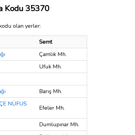
ta Kodu 35370
kodu olan yerler:
Semt
ığı
Çamlık Mh.
Ufuk Mh.
ağı
Barış Mh.
LÇE NÜFUS
Efeler Mh.
Dumlupınar Mh.