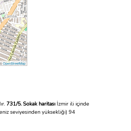
 ©
OpenStreetMap
ır.
731/5. Sokak haritası
İzmir ili içinde
niz seviyesinden yüksekliği) 94