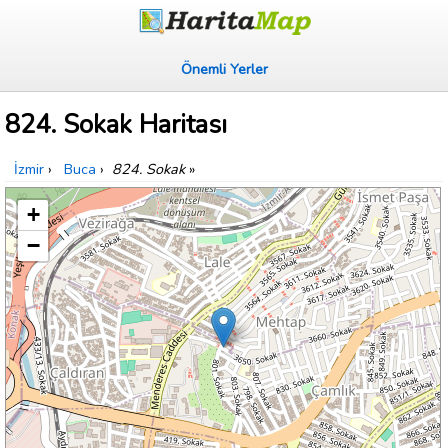
Önemli Yerler
824. Sokak Haritası
İzmir
›
Buca
›
824. Sokak
»
+
−