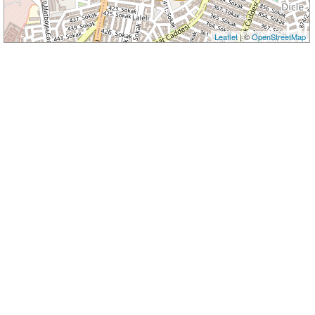
Leaflet
| ©
OpenStreetMap