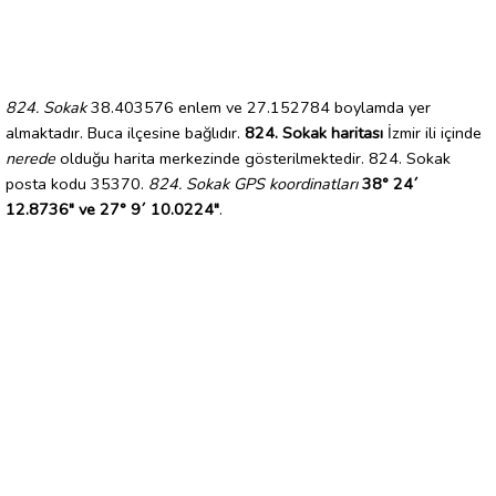
824. Sokak
38.403576 enlem ve 27.152784 boylamda yer
almaktadır. Buca ilçesine bağlıdır.
824. Sokak haritası
İzmir ili içinde
nerede
olduğu harita merkezinde gösterilmektedir. 824. Sokak
posta kodu 35370.
824. Sokak GPS koordinatları
38° 24´
12.8736" ve 27° 9´ 10.0224"
.