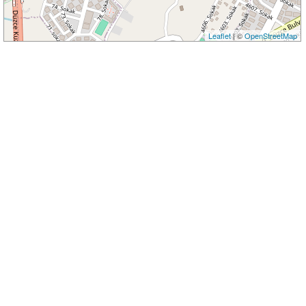
Leaflet
| ©
OpenStreetMap