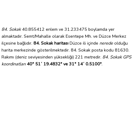
84. Sokak
40.855412 enlem ve 31.233475 boylamda yer
almaktadır. Semt/Mahalle olarak Esentepe Mh. ve Düzce Merkez
ilçesine bağlıdır.
84. Sokak haritası
Düzce ili içinde
nerede
olduğu
harita merkezinde gösterilmektedir. 84. Sokak posta kodu 81630.
Rakımı (deniz seviyesinden yüksekliği) 221 metredir.
84. Sokak GPS
koordinatları
40° 51´ 19.4832" ve 31° 14´ 0.5100"
.