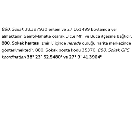
880. Sokak
38.397930 enlem ve 27.161499 boylamda yer
almaktadır. Semt/Mahalle olarak Dicle Mh. ve Buca ilçesine bağlıdır.
880. Sokak haritası
İzmir ili içinde
nerede
olduğu harita merkezinde
gösterilmektedir. 880. Sokak posta kodu 35370.
880. Sokak GPS
koordinatları
38° 23´ 52.5480" ve 27° 9´ 41.3964"
.