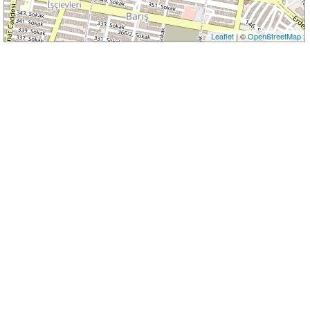
Leaflet
| ©
OpenStreetMap