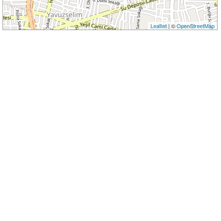
Leaflet
| ©
OpenStreetMap