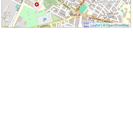
Leaflet
| ©
OpenStreetMap