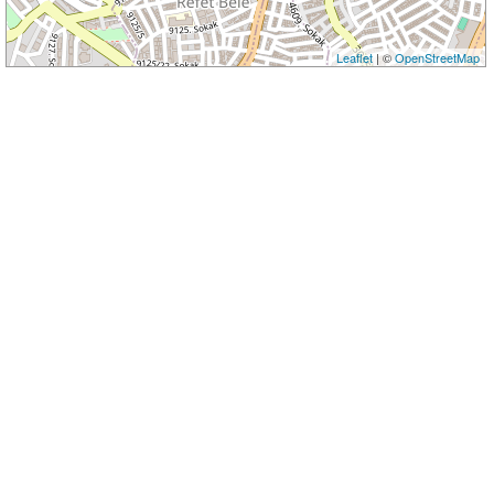
Leaflet
| ©
OpenStreetMap