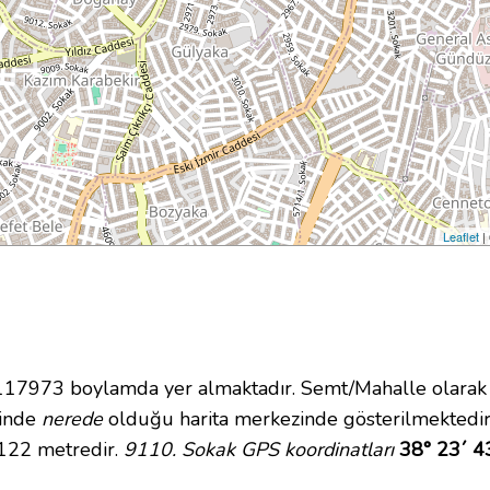
Leaflet
|
7973 boylamda yer almaktadır. Semt/Mahalle olarak D
içinde
nerede
olduğu harita merkezinde gösterilmektedir
 122 metredir.
9110. Sokak GPS koordinatları
38° 23´ 4