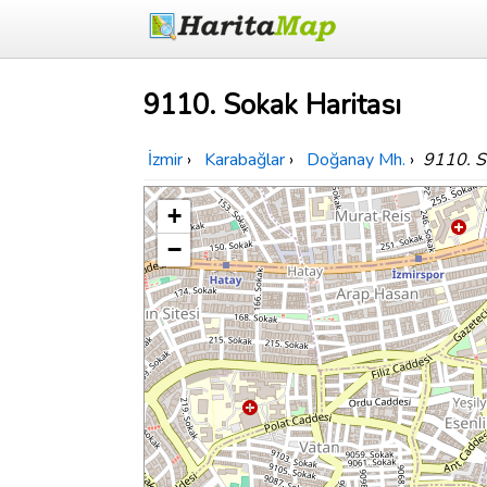
9110. Sokak Haritası
İzmir
›
Karabağlar
›
Doğanay Mh.
›
9110. S
+
−