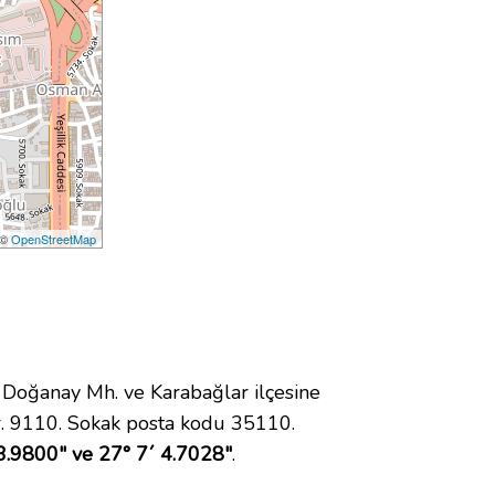
 ©
OpenStreetMap
oğanay Mh. ve Karabağlar ilçesine
. 9110. Sokak posta kodu 35110.
3.9800" ve 27° 7´ 4.7028"
.