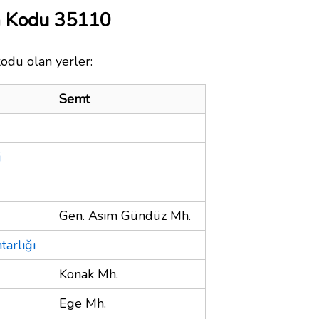
a Kodu 35110
kodu olan yerler:
Semt
i
Gen. Asım Gündüz Mh.
arlığı
Konak Mh.
Ege Mh.