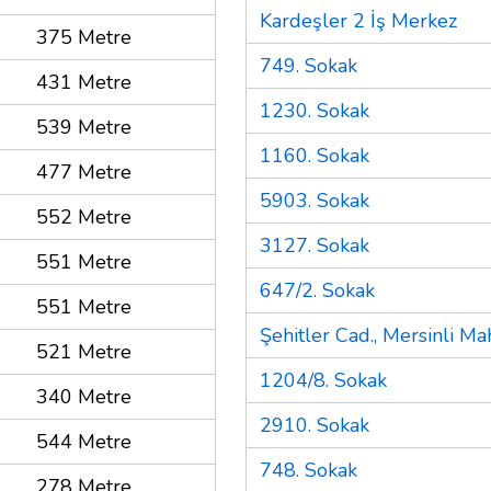
Kardeşler 2 İş Merkez
375 Metre
749. Sokak
431 Metre
1230. Sokak
539 Metre
1160. Sokak
477 Metre
5903. Sokak
552 Metre
3127. Sokak
551 Metre
647/2. Sokak
551 Metre
Şehitler Cad., Mersinli Ma
521 Metre
1204/8. Sokak
340 Metre
2910. Sokak
544 Metre
748. Sokak
278 Metre