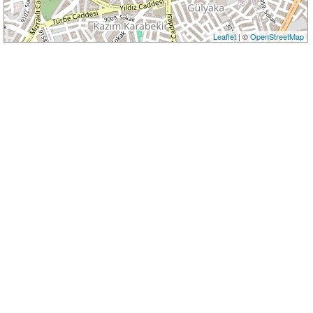
Leaflet
| ©
OpenStreetMap