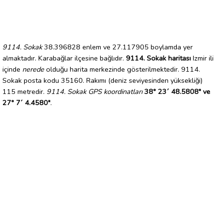
9114. Sokak
38.396828 enlem ve 27.117905 boylamda yer
almaktadır. Karabağlar ilçesine bağlıdır.
9114. Sokak haritası
Izmir ili
içinde
nerede
olduğu harita merkezinde gösterilmektedir. 9114.
Sokak posta kodu 35160. Rakımı (deniz seviyesinden yüksekliği)
115 metredir.
9114. Sokak GPS koordinatları
38° 23´ 48.5808" ve
27° 7´ 4.4580"
.